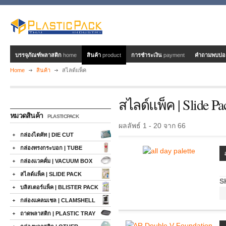
บรรจุภัณฑ์พลาสติก
home
สินค้า
product
การชำระเงิน
payment
คำถามพบบ่
Home
สินค้า
สไลด์แพ็ค
สไลด์แพ็ค | Slide Pa
หมวดสินค้า
PLASTICPACK
ผลลัพธ์ 1 - 20 จาก 66
กล่องไดคัท | DIE CUT
กล่องทรงกระบอก | TUBE
กล่องแวคคั่ม | VACUUM BOX
สไลด์แพ็ค | SLIDE PACK
S
บลิสเตอร์แพ็ค | BLISTER PACK
กล่องแคลมเชล | CLAMSHELL
ถาดพลาสติก | PLASTIC TRAY