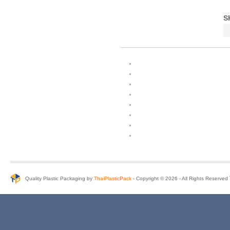
S
Quality Plastic Packaging by
ThaiPlasticPack
- Copyright © 2026 - All Rights Reserve