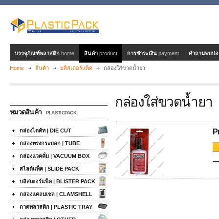
บรรจุภัณฑ์พลาสติก
home
สินค้า
product
การชำระเงิน
payment
คำถามพบบ่
Home
สินค้า
บลิสเตอร์แพ็ค
กล่องใส่ขวดน้ำยา
กล่องใส่ขวดน้ำยา
หมวดสินค้า
PLASTICPACK
กล่องไดคัท | DIE CUT
P
กล่องทรงกระบอก | TUBE
กล่องแวคคั่ม | VACUUM BOX
สไลด์แพ็ค | SLIDE PACK
บลิสเตอร์แพ็ค | BLISTER PACK
กล่องแคลมเชล | CLAMSHELL
ถาดพลาสติก | PLASTIC TRAY