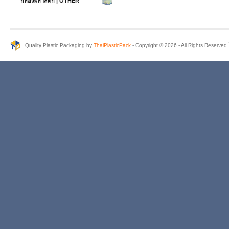
กล่องพลาสติก | OTHER
Quality Plastic Packaging by
ThaiPlasticPack
- Copyright © 2026 - All Rights Reserve