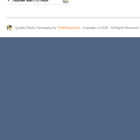
กล่องพลาสติก | OTHER
Quality Plastic Packaging by
ThaiPlasticPack
- Copyright © 2026 - All Rights Reserve