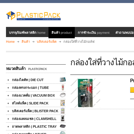
บรรจุภัณฑ์พลาสติก
home
สินค้า
product
การชำระเงิน
payment
คำถามพบบ่
Home
สินค้า
บลิสเตอร์แพ็ค
กล่องใส่ที่วางไม้กอล์ฟ
กล่องใส่ที่วางไม้กอ
หมวดสินค้า
PLASTICPACK
กล่องไดคัท | DIE CUT
P
กล่องทรงกระบอก | TUBE
กล่องแวคคั่ม | VACUUM BOX
สไลด์แพ็ค | SLIDE PACK
บลิสเตอร์แพ็ค | BLISTER PACK
กล่องแคลมเชล | CLAMSHELL
ถาดพลาสติก | PLASTIC TRAY