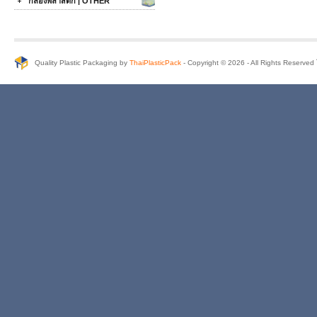
กล่องพลาสติก | OTHER
Quality Plastic Packaging by
ThaiPlasticPack
- Copyright © 2026 - All Rights Reserve