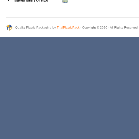
กล่องพลาสติก | OTHER
Quality Plastic Packaging by
ThaiPlasticPack
- Copyright © 2026 - All Rights Reserve