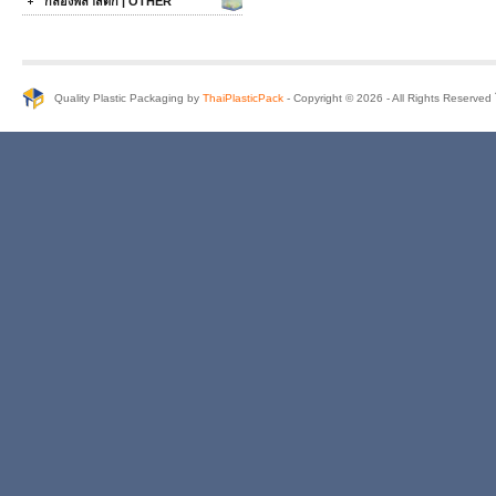
กล่องพลาสติก | OTHER
Quality Plastic Packaging by
ThaiPlasticPack
- Copyright © 2026 - All Rights Reserve