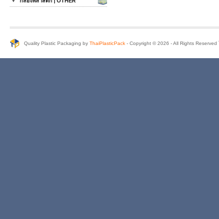
กล่องพลาสติก | OTHER
Quality Plastic Packaging by
ThaiPlasticPack
- Copyright © 2026 - All Rights Reserve