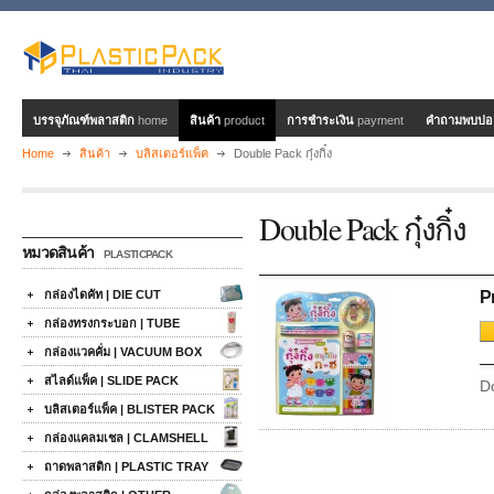
บรรจุภัณฑ์พลาสติก
home
สินค้า
product
การชำระเงิน
payment
คำถามพบบ่
Home
สินค้า
บลิสเตอร์แพ็ค
Double Pack กุ๋งกิ๋ง
Double Pack กุ๋งกิ๋ง
หมวดสินค้า
PLASTICPACK
กล่องไดคัท | DIE CUT
P
กล่องทรงกระบอก | TUBE
กล่องแวคคั่ม | VACUUM BOX
สไลด์แพ็ค | SLIDE PACK
Do
บลิสเตอร์แพ็ค | BLISTER PACK
กล่องแคลมเชล | CLAMSHELL
ถาดพลาสติก | PLASTIC TRAY