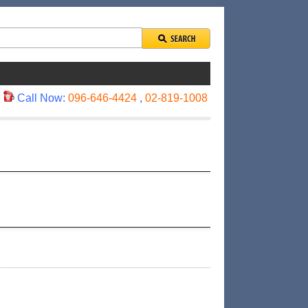
Call Now:
096-646-4424
,
02-819-1008