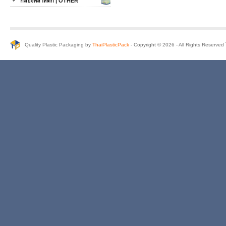
กล่องพลาสติก | OTHER
Quality Plastic Packaging by
ThaiPlasticPack
- Copyright © 2026 - All Rights Reserve