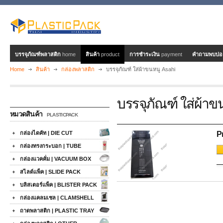
บรรจุภัณฑ์พลาสติก
home
สินค้า
product
การชำระเงิน
payment
คำถามพบบ่
Home
สินค้า
กล่องพลาสติก
บรรจุภัณฑ์ ใส่ผ้าขนหนู Asahi
บรรจุภัณฑ์ ใส่ผ้าข
หมวดสินค้า
PLASTICPACK
กล่องไดคัท | DIE CUT
P
กล่องทรงกระบอก | TUBE
กล่องแวคคั่ม | VACUUM BOX
สไลด์แพ็ค | SLIDE PACK
บลิสเตอร์แพ็ค | BLISTER PACK
กล่องแคลมเชล | CLAMSHELL
ถาดพลาสติก | PLASTIC TRAY