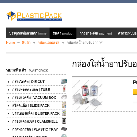
บรรจุภัณฑ์พลาสติก
home
สินค้า
product
การชำระเงิน
payment
คำถามพบบ่
Home
สินค้า
กล่องแคลมเชล
กล่องใส่น้ำยาปรับอากาศ
กล่องใส่น้ำยาปรับ
หมวดสินค้า
PLASTICPACK
กล่องไดคัท | DIE CUT
P
กล่องทรงกระบอก | TUBE
กล่องแวคคั่ม | VACUUM BOX
สไลด์แพ็ค | SLIDE PACK
บลิสเตอร์แพ็ค | BLISTER PACK
กล่องแคลมเชล | CLAMSHELL
ถาดพลาสติก | PLASTIC TRAY