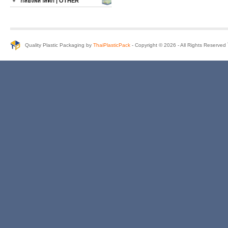
กล่องพลาสติก | OTHER
Quality Plastic Packaging by
ThaiPlasticPack
- Copyright © 2026 - All Rights Reserve