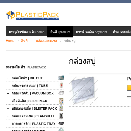
บรรจุภัณฑ์พลาสติก
home
สินค้า
product
การชำระเงิน
payment
คำถามพบบ่
Home
สินค้า
กล่องแคลมเชล
กล่องสบู่
กล่องสบู่
หมวดสินค้า
PLASTICPACK
กล่องไดคัท | DIE CUT
P
กล่องทรงกระบอก | TUBE
กล่องแวคคั่ม | VACUUM BOX
สไลด์แพ็ค | SLIDE PACK
บลิสเตอร์แพ็ค | BLISTER PACK
กล่องแคลมเชล | CLAMSHELL
ถาดพลาสติก | PLASTIC TRAY