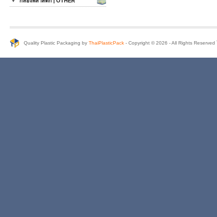
กล่องพลาสติก | OTHER
Quality Plastic Packaging by
ThaiPlasticPack
- Copyright © 2026 - All Rights Reserve