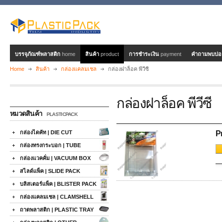
บรรจุภัณฑ์พลาสติก
home
สินค้า
product
การชำระเงิน
payment
คำถามพบบ่
Home
สินค้า
กล่องแคลมเชล
กล่องฝาล็อค พีวีซี
กล่องฝาล็อค พีวีซี
หมวดสินค้า
PLASTICPACK
กล่องไดคัท | DIE CUT
P
กล่องทรงกระบอก | TUBE
กล่องแวคคั่ม | VACUUM BOX
สไลด์แพ็ค | SLIDE PACK
บลิสเตอร์แพ็ค | BLISTER PACK
กล่องแคลมเชล | CLAMSHELL
ถาดพลาสติก | PLASTIC TRAY