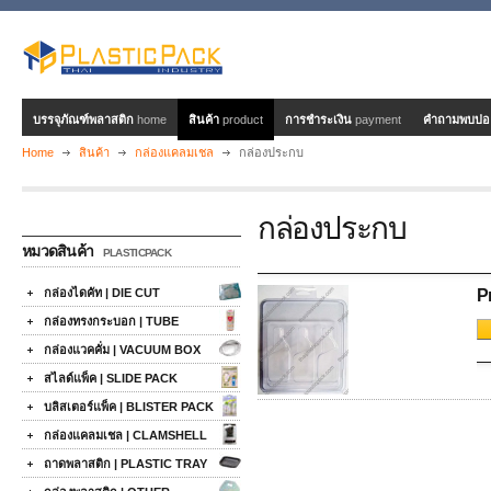
บรรจุภัณฑ์พลาสติก
home
สินค้า
product
การชำระเงิน
payment
คำถามพบบ่
Home
สินค้า
กล่องแคลมเชล
กล่องประกบ
กล่องประกบ
หมวดสินค้า
PLASTICPACK
กล่องไดคัท | DIE CUT
P
กล่องทรงกระบอก | TUBE
กล่องแวคคั่ม | VACUUM BOX
สไลด์แพ็ค | SLIDE PACK
บลิสเตอร์แพ็ค | BLISTER PACK
กล่องแคลมเชล | CLAMSHELL
ถาดพลาสติก | PLASTIC TRAY