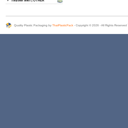
กล่องพลาสติก | OTHER
Quality Plastic Packaging by
ThaiPlasticPack
- Copyright © 2026 - All Rights Reserve