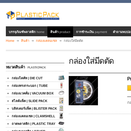
บรรจุภัณฑ์พลาสติก
home
สินค้า
product
การชำระเงิน
payment
คำถามพบบ่
Home
สินค้า
กล่องแคลมเชล
กล่องใส่มีดตัด
กล่องใส่มีดตัด
หมวดสินค้า
PLASTICPACK
กล่องไดคัท | DIE CUT
P
กล่องทรงกระบอก | TUBE
กล่องแวคคั่ม | VACUUM BOX
สไลด์แพ็ค | SLIDE PACK
กล
บลิสเตอร์แพ็ค | BLISTER PACK
กล่องแคลมเชล | CLAMSHELL
ถาดพลาสติก | PLASTIC TRAY