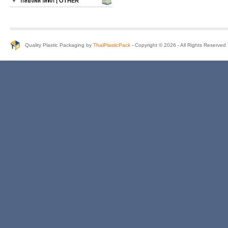
กล่องพลาสติก | OTHER
Quality Plastic Packaging by
ThaiPlasticPack
- Copyright © 2026 - All Rights Reserve