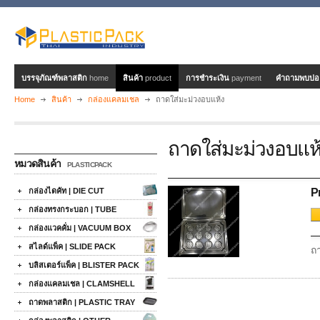
บรรจุภัณฑ์พลาสติก
home
สินค้า
product
การชำระเงิน
payment
คำถามพบบ่
Home
สินค้า
กล่องแคลมเชล
ถาดใส่มะม่วงอบแห้ง
ถาดใส่มะม่วงอบแห
หมวดสินค้า
PLASTICPACK
กล่องไดคัท | DIE CUT
P
กล่องทรงกระบอก | TUBE
กล่องแวคคั่ม | VACUUM BOX
สไลด์แพ็ค | SLIDE PACK
ถ
บลิสเตอร์แพ็ค | BLISTER PACK
กล่องแคลมเชล | CLAMSHELL
ถาดพลาสติก | PLASTIC TRAY