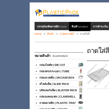
บรรจุภัณฑ์พลาสติก
home
สินค้า
product
การชำระเงิน
Home
สินค้า
ถาดพลาสติก
ถาดใส่สี
ถาดใส่สี
หมวดสินค้า
PLASTICPACK
กล่องไดคัท | DIE CUT
กล่องทรงกระบอก | TUBE
กล่องแวคคั่ม | VACUUM BOX
สไลด์แพ็ค | SLIDE PACK
บลิสเตอร์แพ็ค | BLISTER PACK
กล่องแคลมเชล | CLAMSHELL
ถาดพลาสติก | PLASTIC TRAY