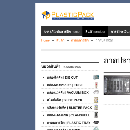
บรรจุภัณฑ์พลาสติก
home
สินค้า
product
การชำระเงิน
Home
สินค้า
ถาดพลาสติก
ถาดปลาหมึก
ถาดปลา
หมวดสินค้า
PLASTICPACK
กล่องไดคัท | DIE CUT
กล่องทรงกระบอก | TUBE
กล่องแวคคั่ม | VACUUM BOX
สไลด์แพ็ค | SLIDE PACK
บลิสเตอร์แพ็ค | BLISTER PACK
กล่องแคลมเชล | CLAMSHELL
ถาดพลาสติก | PLASTIC TRAY