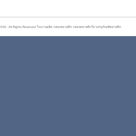
2026 - All Rights Reserved โรงงานผลิต กล่องพลาสติก กล่องพลาสติกใส บรรจุภัณฑ์พลาสติก