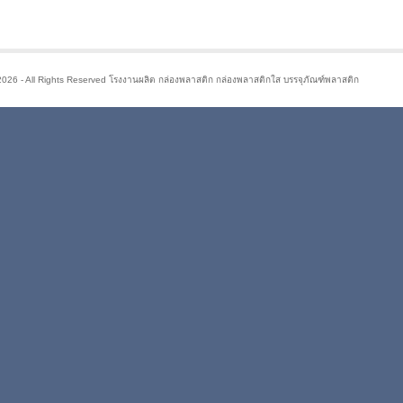
2026 - All Rights Reserved โรงงานผลิต กล่องพลาสติก กล่องพลาสติกใส บรรจุภัณฑ์พลาสติก