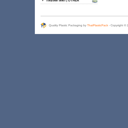
กล่องพลาสติก | OTHER
Quality Plastic Packaging by
ThaiPlasticPack
- Copyright © 