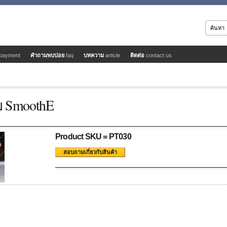
payment
คำถามพบบ่อย
faq
บทความ
article
ติดต่อ
contact us
ม SmoothE
Product SKU = PT030
สอบถามเกี่ยวกับสินค้า