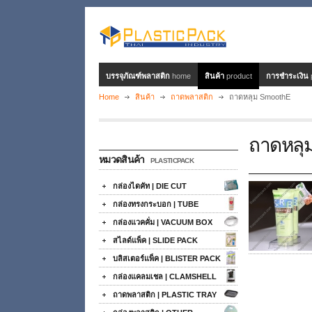
บรรจุภัณฑ์พลาสติก
home
สินค้า
product
การชำระเงิน
Home
สินค้า
ถาดพลาสติก
ถาดหลุม SmoothE
ถาดหลุ
หมวดสินค้า
PLASTICPACK
กล่องไดคัท | DIE CUT
กล่องทรงกระบอก | TUBE
กล่องแวคคั่ม | VACUUM BOX
สไลด์แพ็ค | SLIDE PACK
บลิสเตอร์แพ็ค | BLISTER PACK
กล่องแคลมเชล | CLAMSHELL
ถาดพลาสติก | PLASTIC TRAY