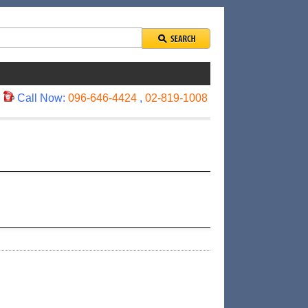
Call Now:
096-646-4424
,
02-819-1008