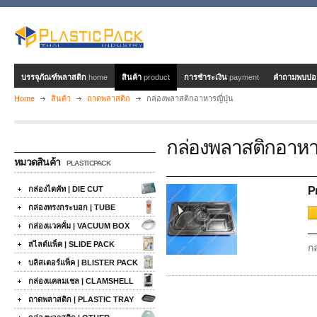
บรรจุภัณฑ์พลาสติก
home
สินค้า
product
การชำระเงิน
payment
คำถามพบบ่
Home
สินค้า
ถาดพลาสติก
กล่องพลาสติกอาหารญี่ปุ่น
กล่องพลาสติกอาหาร
หมวดสินค้า
PLASTICPACK
กล่องไดคัท | DIE CUT
P
กล่องทรงกระบอก | TUBE
กล่องแวคคั่ม | VACUUM BOX
สไลด์แพ็ค | SLIDE PACK
กล
บลิสเตอร์แพ็ค | BLISTER PACK
กล่องแคลมเชล | CLAMSHELL
ถาดพลาสติก | PLASTIC TRAY