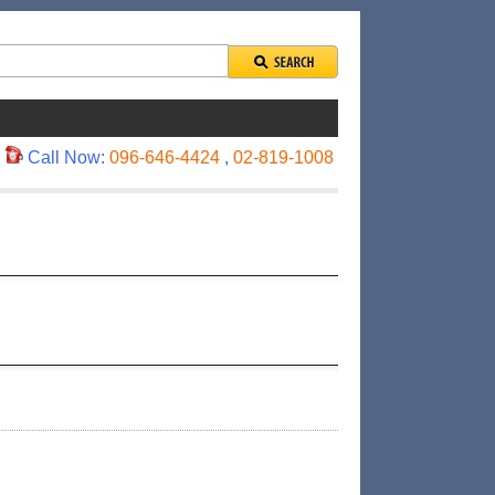
Call Now:
096-646-4424
,
02-819-1008