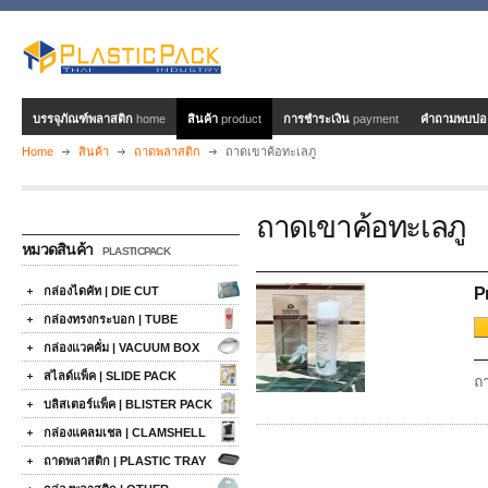
บรรจุภัณฑ์พลาสติก
home
สินค้า
product
การชำระเงิน
payment
คำถามพบบ่
Home
สินค้า
ถาดพลาสติก
ถาดเขาค้อทะเลภู
ถาดเขาค้อทะเลภู
หมวดสินค้า
PLASTICPACK
กล่องไดคัท | DIE CUT
P
กล่องทรงกระบอก | TUBE
กล่องแวคคั่ม | VACUUM BOX
สไลด์แพ็ค | SLIDE PACK
ถ
บลิสเตอร์แพ็ค | BLISTER PACK
กล่องแคลมเชล | CLAMSHELL
ถาดพลาสติก | PLASTIC TRAY