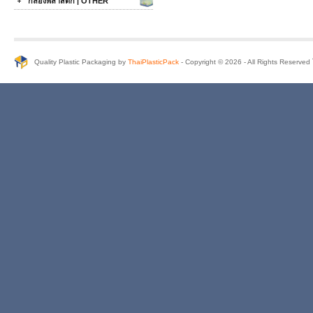
กล่องพลาสติก | OTHER
Quality Plastic Packaging by
ThaiPlasticPack
- Copyright © 2026 - All Rights Reserve