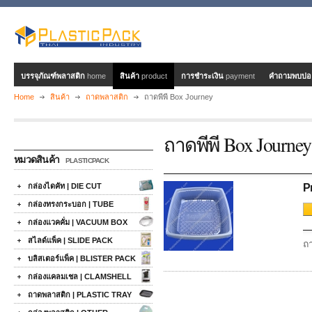
บรรจุภัณฑ์พลาสติก
home
สินค้า
product
การชำระเงิน
payment
คำถามพบบ่
Home
สินค้า
ถาดพลาสติก
ถาดพีพี Box Journey
ถาดพีพี Box Journey
หมวดสินค้า
PLASTICPACK
กล่องไดคัท | DIE CUT
P
กล่องทรงกระบอก | TUBE
กล่องแวคคั่ม | VACUUM BOX
สไลด์แพ็ค | SLIDE PACK
ถ
บลิสเตอร์แพ็ค | BLISTER PACK
กล่องแคลมเชล | CLAMSHELL
ถาดพลาสติก | PLASTIC TRAY