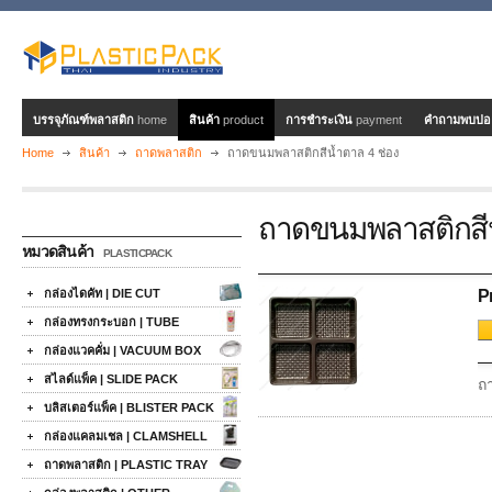
บรรจุภัณฑ์พลาสติก
home
สินค้า
product
การชำระเงิน
payment
คำถามพบบ่
Home
สินค้า
ถาดพลาสติก
ถาดขนมพลาสติกสีน้ำตาล 4 ช่อง
ถาดขนมพลาสติกสีน
หมวดสินค้า
PLASTICPACK
กล่องไดคัท | DIE CUT
P
กล่องทรงกระบอก | TUBE
กล่องแวคคั่ม | VACUUM BOX
สไลด์แพ็ค | SLIDE PACK
ถ
บลิสเตอร์แพ็ค | BLISTER PACK
กล่องแคลมเชล | CLAMSHELL
ถาดพลาสติก | PLASTIC TRAY