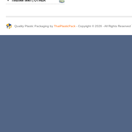
กล่องพลาสติก | OTHER
Quality Plastic Packaging by
ThaiPlasticPack
- Copyright © 2026 - All Rights Reserve