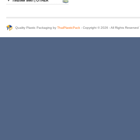
กล่องพลาสติก | OTHER
Quality Plastic Packaging by
ThaiPlasticPack
- Copyright © 2026 - All Rights Reserve