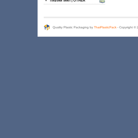
กล่องพลาสติก | OTHER
Quality Plastic Packaging by
ThaiPlasticPack
- Copyright © 