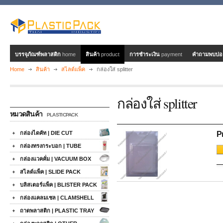
บรรจุภัณฑ์พลาสติก
home
สินค้า
product
การชำระเงิน
payment
คำถามพบบ่
Home
สินค้า
สไลด์แพ็ค
กล่องใส่ splitter
กล่องใส่ splitter
หมวดสินค้า
PLASTICPACK
กล่องไดคัท | DIE CUT
P
กล่องทรงกระบอก | TUBE
กล่องแวคคั่ม | VACUUM BOX
สไลด์แพ็ค | SLIDE PACK
บลิสเตอร์แพ็ค | BLISTER PACK
กล่องแคลมเชล | CLAMSHELL
ถาดพลาสติก | PLASTIC TRAY