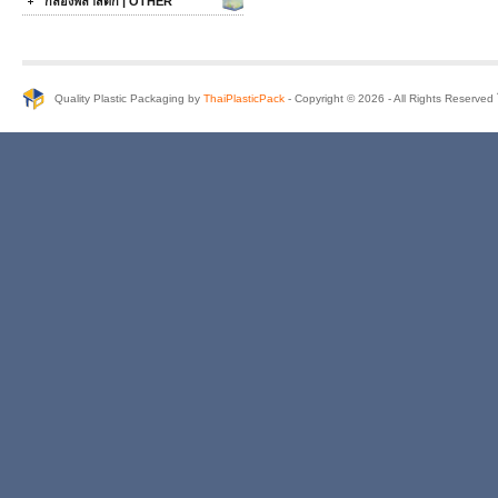
กล่องพลาสติก | OTHER
Quality Plastic Packaging by
ThaiPlasticPack
- Copyright © 2026 - All Rights Reserve