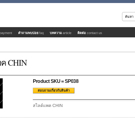
payment
คำถามพบบ่อย
faq
บทความ
article
ติดต่อ
contact us
พค CHIN
Product SKU = SP038
สอบถามเกี่ยวกับสินค้า
สไลด์แพค CHIN