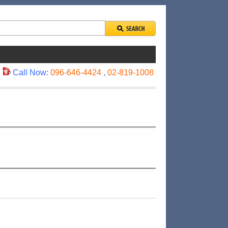
Call Now:
096-646-4424
,
02-819-1008