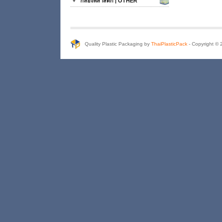
กล่องพลาสติก | OTHER
Quality Plastic Packaging by
ThaiPlasticPack
- Copyright © 