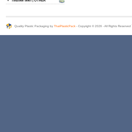
กล่องพลาสติก | OTHER
Quality Plastic Packaging by
ThaiPlasticPack
- Copyright © 2026 - All Rights Reserve