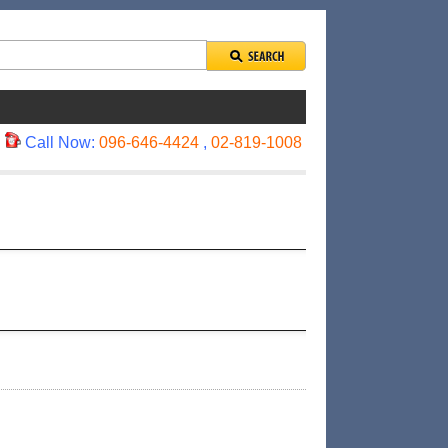
Call Now:
096-646-4424
,
02-819-1008