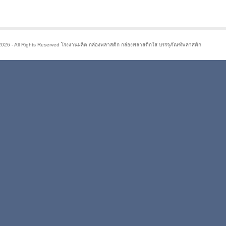
2026 - All Rights Reserved โรงงานผลิต กล่องพลาสติก กล่องพลาสติกใส บรรจุภัณฑ์พลาสติก