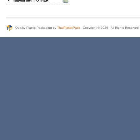
กล่องพลาสติก | OTHER
Quality Plastic Packaging by
ThaiPlasticPack
- Copyright © 2026 - All Rights Reserve