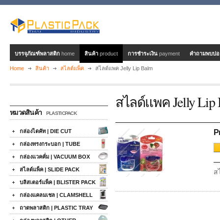
บรรจุภัณฑ์พลาสติก
home
สินค้า
product
การชำระเงิน
payment
คำถามพบบ่
Home
สินค้า
สไลด์แพ็ค
สไลด์แพค Jelly Lip Balm
สไลด์แพค Jelly Lip
หมวดสินค้า
PLASTICPACK
กล่องไดคัท | DIE CUT
P
กล่องทรงกระบอก | TUBE
กล่องแวคคั่ม | VACUUM BOX
สไลด์แพ็ค | SLIDE PACK
ส
บลิสเตอร์แพ็ค | BLISTER PACK
กล่องแคลมเชล | CLAMSHELL
ถาดพลาสติก | PLASTIC TRAY