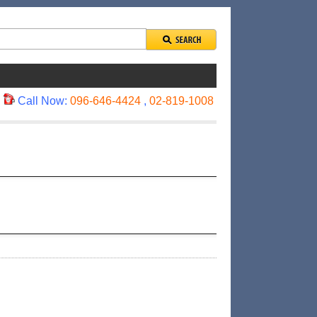
Call Now:
096-646-4424
,
02-819-1008