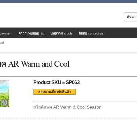
payment
คำถามพบบ่อย
faq
บทความ
article
ติดต่อ
contact us
ool
ค AR Warm and Cool
Product SKU = SP063
สอบถามเกี่ยวกับสินค้า
สไลด์แพค AR Warm & Cool Season