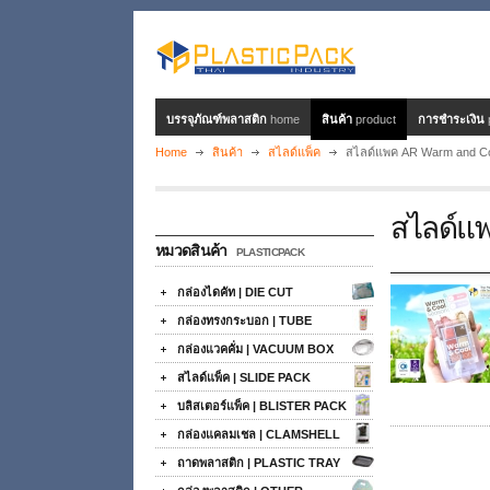
บรรจุภัณฑ์พลาสติก
home
สินค้า
product
การชำระเงิน
Home
สินค้า
สไลด์แพ็ค
สไลด์แพค AR Warm and C
สไลด์แพ
หมวดสินค้า
PLASTICPACK
กล่องไดคัท | DIE CUT
กล่องทรงกระบอก | TUBE
กล่องแวคคั่ม | VACUUM BOX
สไลด์แพ็ค | SLIDE PACK
บลิสเตอร์แพ็ค | BLISTER PACK
กล่องแคลมเชล | CLAMSHELL
ถาดพลาสติก | PLASTIC TRAY