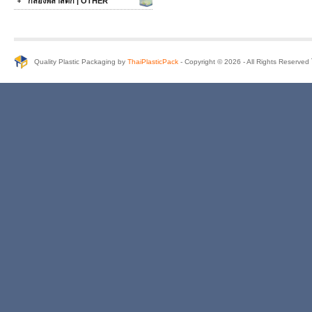
กล่องพลาสติก | OTHER
Quality Plastic Packaging by
ThaiPlasticPack
- Copyright © 2026 - All Rights Reserve