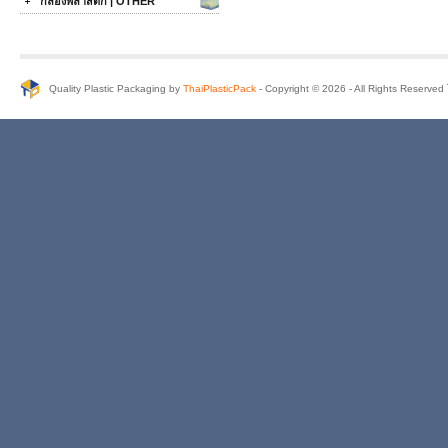
กล่องพลาสติก | OTHER
Quality Plastic Packaging by
ThaiPlasticPack
- Copyright © 2026 - All Rights Reserve