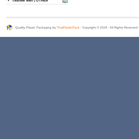
กล่องพลาสติก | OTHER
Quality Plastic Packaging by
ThaiPlasticPack
- Copyright © 2026 - All Rights Reserve