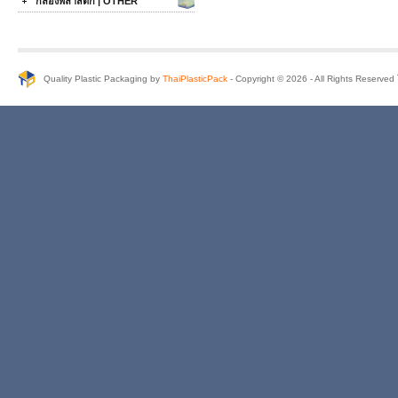
กล่องพลาสติก | OTHER
Quality Plastic Packaging by
ThaiPlasticPack
- Copyright © 2026 - All Rights Reserve