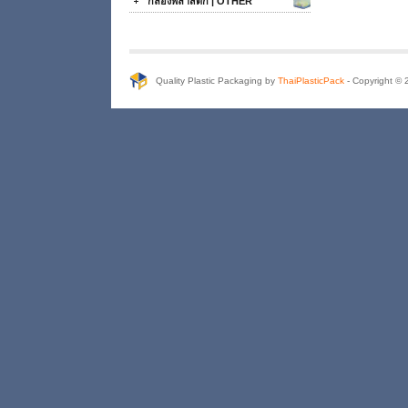
กล่องพลาสติก | OTHER
Quality Plastic Packaging by
ThaiPlasticPack
- Copyright © 