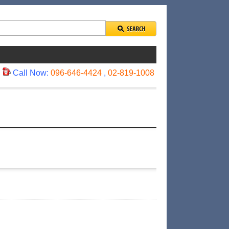
Call Now:
096-646-4424
,
02-819-1008