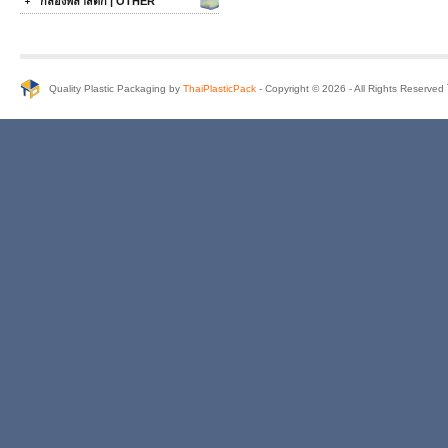
กล่องพลาสติก | OTHER
Quality Plastic Packaging by
ThaiPlasticPack
- Copyright © 2026 - All Rights Reserve