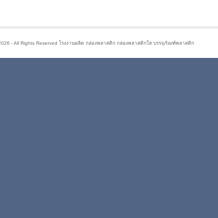
2026 - All Rights Reserved โรงงานผลิต กล่องพลาสติก กล่องพลาสติกใส บรรจุภัณฑ์พลาสติก