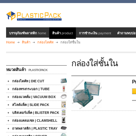
บรรจุภัณฑ์พลาสติก
home
สินค้า
product
การชำระเงิน
payment
คำถามพบบ่
Home
สินค้า
กล่องไดคัท
กล่องใส่ชั้นใน
กล่องใส่ชั้นใน
หมวดสินค้า
PLASTICPACK
กล่องไดคัท | DIE CUT
P
กล่องทรงกระบอก | TUBE
กล่องแวคคั่ม | VACUUM BOX
สไลด์แพ็ค | SLIDE PACK
บลิสเตอร์แพ็ค | BLISTER PACK
กล่องแคลมเชล | CLAMSHELL
ถาดพลาสติก | PLASTIC TRAY