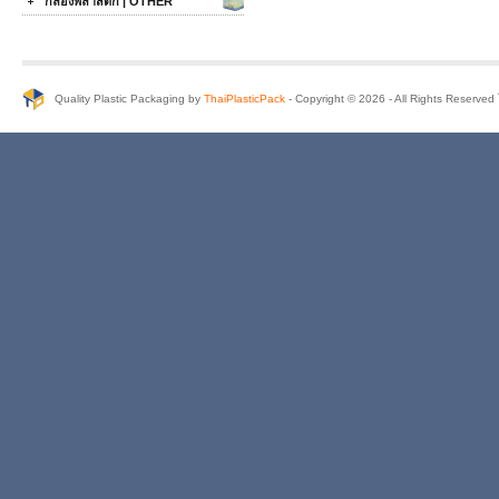
กล่องพลาสติก | OTHER
Quality Plastic Packaging by
ThaiPlasticPack
- Copyright © 2026 - All Rights Reserve