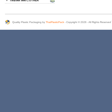
กล่องพลาสติก | OTHER
Quality Plastic Packaging by
ThaiPlasticPack
- Copyright © 2026 - All Rights Reserve