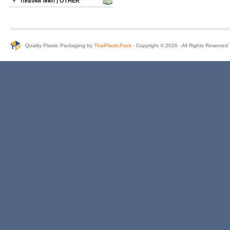
กล่องพลาสติก | OTHER
Quality Plastic Packaging by
ThaiPlasticPack
- Copyright © 2026 - All Rights Reserve