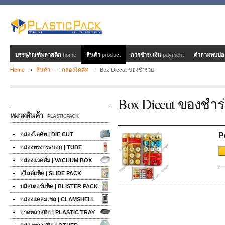
บรรจุภัณฑ์พลาสติก
home
สินค้า
product
การชำระเงิน
payment
คำถามพบบ่
Home
สินค้า
กล่องไดคัท
Box Diecut ของชำร่วย
Box Diecut ของชำร
หมวดสินค้า
PLASTICPACK
กล่องไดคัท | DIE CUT
P
กล่องทรงกระบอก | TUBE
กล่องแวคคั่ม | VACUUM BOX
สไลด์แพ็ค | SLIDE PACK
บลิสเตอร์แพ็ค | BLISTER PACK
กล่องแคลมเชล | CLAMSHELL
ถาดพลาสติก | PLASTIC TRAY