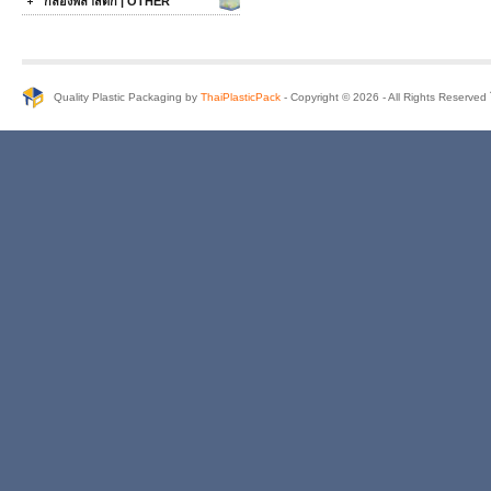
กล่องพลาสติก | OTHER
Quality Plastic Packaging by
ThaiPlasticPack
- Copyright © 2026 - All Rights Reserve