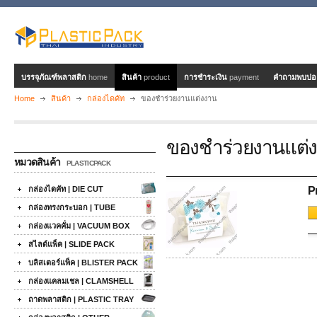
บรรจุภัณฑ์พลาสติก
home
สินค้า
product
การชำระเงิน
payment
คำถามพบบ่
Home
สินค้า
กล่องไดคัท
ของชำร่วยงานแต่งงาน
ของชำร่วยงานแต่
หมวดสินค้า
PLASTICPACK
กล่องไดคัท | DIE CUT
P
กล่องทรงกระบอก | TUBE
กล่องแวคคั่ม | VACUUM BOX
สไลด์แพ็ค | SLIDE PACK
บลิสเตอร์แพ็ค | BLISTER PACK
กล่องแคลมเชล | CLAMSHELL
ถาดพลาสติก | PLASTIC TRAY