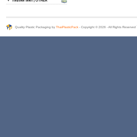
กล่องพลาสติก | OTHER
Quality Plastic Packaging by
ThaiPlasticPack
- Copyright © 2026 - All Rights Reserve