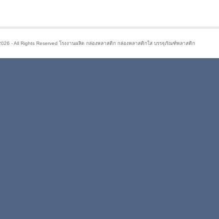
2026 - All Rights Reserved โรงงานผลิต กล่องพลาสติก กล่องพลาสติกใส บรรจุภัณฑ์พลาสติก