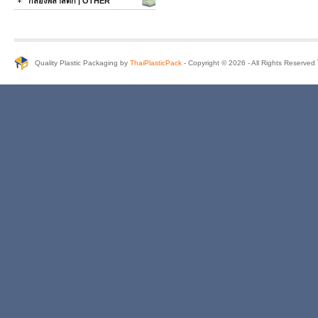
กล่องพลาสติก | OTHER
Quality Plastic Packaging by
ThaiPlasticPack
- Copyright © 2026 - All Rights Reserve