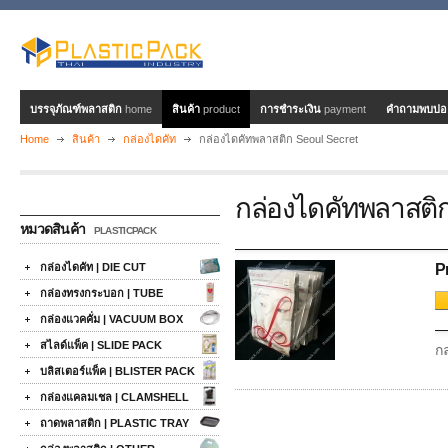
บรรจุภัณฑ์พลาสติก
home
สินค้า
product
การชำระเงิน
payment
คำถามพบบ่
Home
สินค้า
กล่องไดคัท
กล่องไดคัทพลาสติก Seoul Secret
กล่องไดคัทพลาสติก 
หมวดสินค้า
PLASTICPACK
กล่องไดคัท | DIE CUT
P
กล่องทรงกระบอก | TUBE
กล่องแวคคั่ม | VACUUM BOX
สไลด์แพ็ค | SLIDE PACK
ก
บลิสเตอร์แพ็ค | BLISTER PACK
กล่องแคลมเชล | CLAMSHELL
ถาดพลาสติก | PLASTIC TRAY