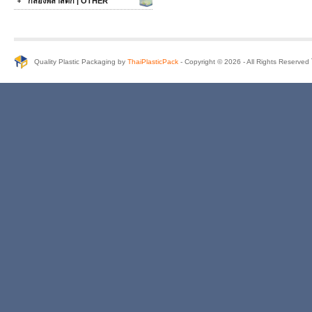
กล่องพลาสติก | OTHER
Quality Plastic Packaging by
ThaiPlasticPack
- Copyright © 2026 - All Rights Reserve