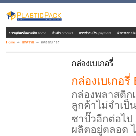
บรรจุภัณฑ์พลาสติก
home
สินค้า
product
การชำระเงิน
payment
คำถามพบบ่
Home
บทความ
กล่องเบเกอรี่
กล่องเบเกอรี่
กล่องเบเกอรี
กล่องพลาสติกเ
ลูกค้าไม่จำเป็นต
ซาปั๊วอีกต่อไป
ผลิตอยู่ตลอด 