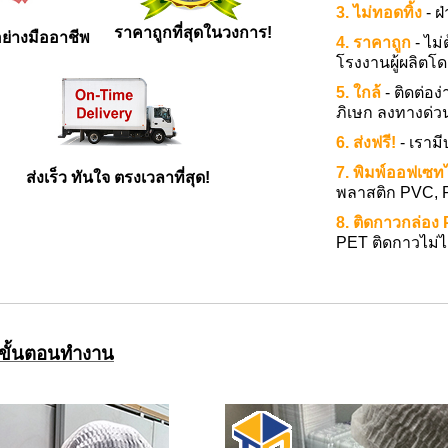
3. ไม่ทอดทิ้ง
- 
ราคาถูกที่สุดในวงการ!
ย่างมืออาชีพ
4. ราคาถูก
- ไม
โรงงานผู้ผลิตโ
5. ใกล้
- ติดต่อ
ภิเษก ลงทางด่วน
6. ส่งฟรี!
- เราม
7. พิมพ์ออฟเซทไ
ส่งเร็ว ทันใจ ตรงเวลาที่สุด!
พลาสติก PVC, P
8. ติดกาวกล่อง 
PET ติดกาวไม่ได
กขั้นตอนทำงาน