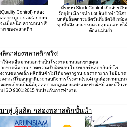
มีระบบ Stock Control เบิกจ่าย
สิน
Quality Control)
กล่อง
วัตถุดิบ มีการทำ Lot สินค้าทำให้
กล่องจะถูกตรวจสอบก่อน
บ
กลับล็อตการผลิตวันที่ผลิตได้
กล่อ
าจะเป็นชนิด ความหนา สี
ทุกชิ้นจึง
สามารถควบคุมคุณภาพได้
าพ ของพลาสติก
ต้อง แม่นยำ
ผลิตกล่องพลาสติกจริง!
อย่าให้คนอื่นมาหลอกว่าเป็นโรงงานมาหลอกขายคุณ
ผู้ขายขาดทีมงาน ขาดความรับผิดชอบ โบรคเกอร์หลอกกินกำไร
โรงงานขนาดเล็ก ผลิตสินค้าไม่ได้มาตราฐาน ขอราคายาก ไม่มีมา
โรงงาน มีใบอนุญาติประกอบกิจการโรงงาน(รง.4) ถูกต้องตามกฎห
รจดทะเบียนเป็นนิติบุคคลตามกฎหมายแพ่งและพาณิชย์ และมีใบ ภ
บบ ISO 9001:2015 รับประกันการทำงาน
 มาสู่ ผู้ผลิต กล่องพลาสติกชั้นนำ