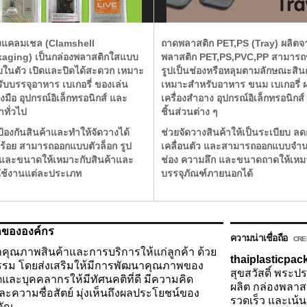
งแคลมเชล (Clamshell
ถาดพลาสติก PET,PS (Tray)
ผลิตจ
kaging)
เป็นกล่องพลาสติกใสแบบ
พลาสติก PET,PS,PVC,PP สามารถข
บในตัว เปิดและปิดได้สะดวก เหมาะ
รูปเป็นช่องหรือหลุมตามลักษณะสิน
ับบรรจุอาหาร เบเกอรี่ ของเล่น
เหมาะสำหรับอาหาร ขนม เบเกอรี่ ผ
องมือ อุปกรณ์อิเล็กทรอนิกส์ และ
เครื่องสำอาง อุปกรณ์อิเล็กทรอนิกส
าทั่วไป
ชิ้นส่วนต่าง ๆ
ป้องกันสินค้าและทำให้จัดวางได้
ช่วยจัดวางสินค้าให้เป็นระเบียบ ล
บร้อย สามารถออกแบบตัวล็อก รูป
เคลื่อนตัว และสามารถออกแบบจำ
และขนาดให้เหมาะกับสินค้าและ
ช่อง ความลึก และขนาดถาดให้เหม
ช้งานแต่ละประเภท
บรรจุภัณฑ์ภายนอกได้
กขององค์กร
ความน่าเชื่อถือ
CRED
คุณภาพสินค้าและการบริการให้แก่ลูกค้า ด้วย
thaiplasticpa
ธรรม โดยส่งเสริมให้มีการพัฒนาคุณภาพของ
สุขสวัสดิ์ พระป
และบุคคลากรให้มีทัศนคติที่ดี มีความคิด
ผลิต กล่องพลาส
ละความซื่อสัตย์ มุ่งเห็นถึงผลประโยชน์ของ
รวดเร็ว และเน้
คัญ