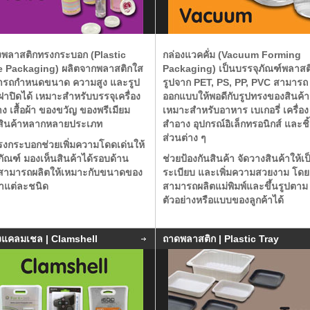
งพลาสติกทรงกระบอก (Plastic
กล่องแวคคั่ม (Vacuum Forming
e Packaging)
ผลิตจากพลาสติกใส
Packaging)
เป็นบรรจุภัณฑ์พลาสติ
ารถกำหนดขนาด ความสูง และรูป
รูปจาก PET, PS, PP, PVC สามารถ
าปิดได้ เหมาะสำหรับบรรจุเครื่อง
ออกแบบให้พอดีกับรูปทรงของสินค้า
ง เสื้อผ้า ของขวัญ ของพรีเมียม
เหมาะสำหรับอาหาร เบเกอรี่ เครื่อง
สินค้าหลากหลายประเภท
สำอาง อุปกรณ์อิเล็กทรอนิกส์ และชิ
ส่วนต่าง ๆ
รงกระบอกช่วยเพิ่มความโดดเด่นให้
ภัณฑ์ มองเห็นสินค้าได้รอบด้าน
ช่วยป้องกันสินค้า จัดวางสินค้าให้เป
สามารถผลิตให้เหมาะกับขนาดของ
ระเบียบ และเพิ่มความสวยงาม โดย
้าแต่ละชนิด
สามารถผลิตแม่พิมพ์และขึ้นรูปตาม
ตัวอย่างหรือแบบของลูกค้าได้
งแคลมเชล | Clamshell
ถาดพลาสติก | Plastic Tray