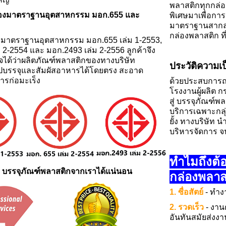
พลาสติกทุกกล่องใ
รองมาตราฐานอุตสาหกรรม มอก.655 และ
พิเศษมาเพื่อการ
มาตราฐานสากล I
กล่องพลาสติก ท
งมาตราฐานอุตสาหกรรม มอก.655 เล่ม 1-2553,
 2-2554 และ มอก.2493 เล่ม 2-2556 ลูกค้าจึง
จได้ว่าผลิตภัณฑ์พลาสติกของทางบริษัท
ประวัติความเ
บรรจุและสัมผัสอาหารได้โดยตรง สะอาด
ารก่อมะเร็ง
ด้วยประสบการณ์ด
โรงงานผู้ผลิต ก
สู่ บรรจุภัณฑ์พ
บริการเฉพาะกลุ
ยั้ง ทางบริษัท 
บริหารจัดการ 
ทำไมถึงต้อ
ใจ บรรจุภัณฑ์พลาสติกจากเราได้แน่นอน
กล่องพลาส
1. ซื่อสัตย์
- ทำง
2. รวดเร็ว
- งาน
อันทันสมัยส่งงา