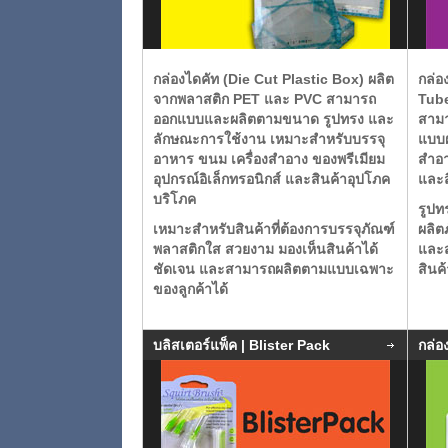
กล่องไดคัท (Die Cut Plastic Box)
ผลิต
กล่อ
จากพลาสติก PET และ PVC สามารถ
Tub
ออกแบบและผลิตตามขนาด รูปทรง และ
สาม
ลักษณะการใช้งาน เหมาะสำหรับบรรจุ
แบบฝ
อาหาร ขนม เครื่องสำอาง ของพรีเมียม
สำอา
อุปกรณ์อิเล็กทรอนิกส์ และสินค้าอุปโภค
และ
บริโภค
รูปท
เหมาะสำหรับสินค้าที่ต้องการบรรจุภัณฑ์
ผลิต
พลาสติกใส สวยงาม มองเห็นสินค้าได้
และ
ชัดเจน และสามารถผลิตตามแบบเฉพาะ
สินค
ของลูกค้าได้
บลิสเตอร์แพ็ค | Blister Pack
กล่อ