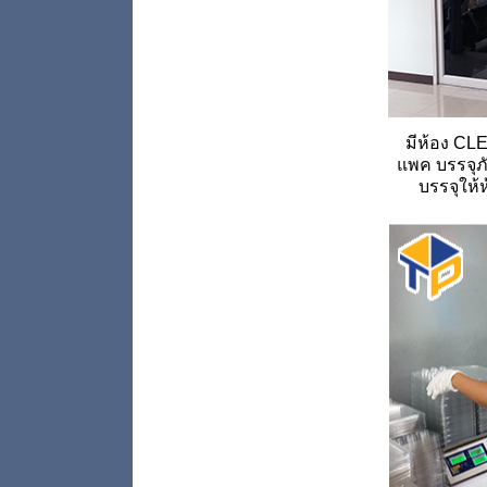
มีห้อง C
แพค
บรรจุภ
บรรจุให้