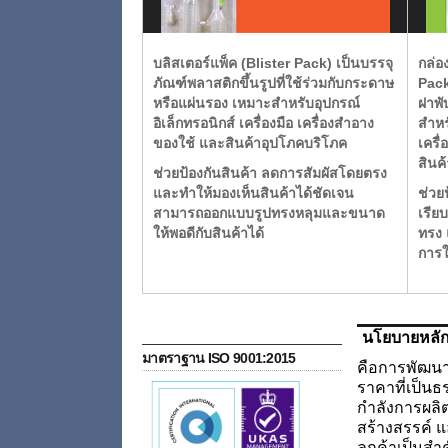
บลิสเตอร์แพ็ค (Blister Pack)
เป็นบรรจุ
กล่อ
ภัณฑ์พลาสติกขึ้นรูปที่ใช้ร่วมกับกระดาษ
Pac
หรือแผ่นรอง เหมาะสำหรับอุปกรณ์
ฝาพั
อิเล็กทรอนิกส์ เครื่องมือ เครื่องสำอาง
สำหร
ของใช้ และสินค้าอุปโภคบริโภค
เครื่
สินค้
ช่วยป้องกันสินค้า ลดการสัมผัสโดยตรง
และทำให้มองเห็นสินค้าได้ชัดเจน
ช่วย
สามารถออกแบบรูปทรงหลุมและขนาด
เรีย
ให้พอดีกับสินค้าได้
ทรง 
การใ
นโยบายหลั
มาตราฐาน ISO 9001:2015
คือการพัฒนา
ราคาที่เป็น
กำลังการผลิต
สร้างสรรค์ แ
ลูกค้าเป็นสำ