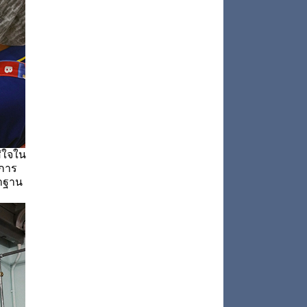
่ใจใน
บการ
าฐาน